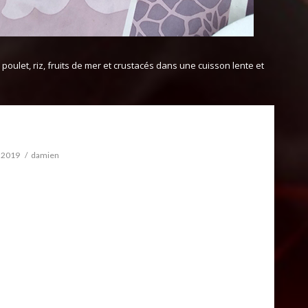
poulet, riz, fruits de mer et crustacés dans une cuisson lente et
 Royale
 2019
damien
itionnelle cuite au feu de bois composée de poulet, riz, fruits
crustacés dans une cuisson lente et fumée qui vous
des saveurs garanties.